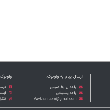
ارسال پیام به واوبوک:
واوبوک ر
واحد روابط عمومی
فیسب
واحد پشتیبانی
اینست
Vavkhan.com@gmail.com
تلگرا