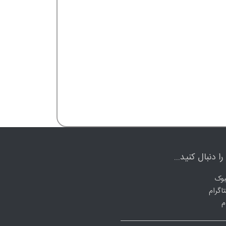
ا دنبال کنید...
وک
اگرام
م